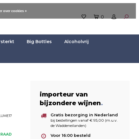
r over cookies »
0
rsterkt
Big Bottles
Alcoholvrij
importeur van
bijzondere wijnen
.
Gratis bezorging in Nederland
LUME17
bij bestellingen vanaf € 95,00 (m.u.v.
de Waddeneilanden)
RRAAD
Voor 16:00 besteld