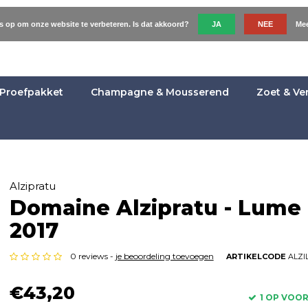
es op om onze website te verbeteren. Is dat akkoord?
JA
NEE
Mee
Proefpakket
Champagne & Mousserend
Zoet & Ve
Alzipratu
Domaine Alzipratu - Lume
2017
0 reviews -
je beoordeling toevoegen
ARTIKELCODE
ALZI
€43,20
1 OP VOO