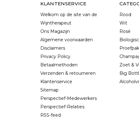
KLANTENSERVICE
CATEG
Welkom op de site van de
Rood
Wijntherapeut
Wit
Ons Magazijn
Rosé
Algemene voorwaarden
Biologis
Disclaimers
Proefpa
Privacy Policy
Champag
Betaalmethoden
Zoet & V
Verzenden & retourneren
Big Bott
Klantenservice
Alcoholvr
Sitemap
Perspectief-Medewerkers
Perspectief-Relaties
RSS-feed