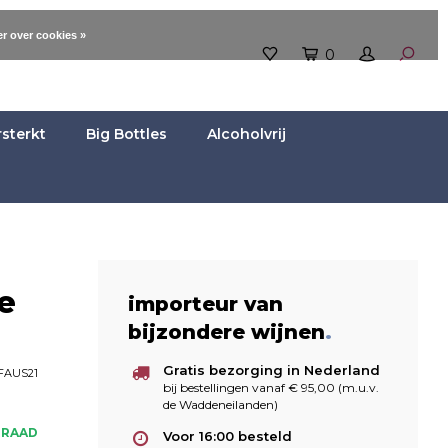
r over cookies »
0
rsterkt
Big Bottles
Alcoholvrij
e
importeur van
bijzondere wijnen
.
Gratis bezorging in Nederland
AUS21
bij bestellingen vanaf € 95,00 (m.u.v.
de Waddeneilanden)
RRAAD
Voor 16:00 besteld