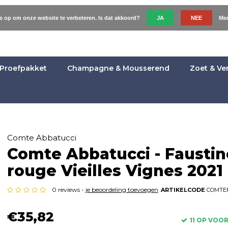
es op om onze website te verbeteren. Is dat akkoord?
JA
NEE
Mee
Proefpakket
Champagne & Mousserend
Zoet & Ve
Comte Abbatucci
Comte Abbatucci - Faustin
rouge Vieilles Vignes 2021
0 reviews -
je beoordeling toevoegen
ARTIKELCODE
COMTEF
€35,82
11 OP VOO