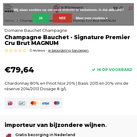
0
Wij slaan cookies op om onze website te verbeteren. Is dat akkoord?
MENU
JA
NEE
Meer over cookies »
Home
Champagne Bauchet - Signature Premier Cru Brut MAGNUM
Domaine Bauchet Champagne
Champagne Bauchet - Signature Premier
Cru Brut MAGNUM
0 reviews -
je beoordeling toevoegen
€79,64
16 OP VOORRAAD
Chardonnay 80% en Pinot Noir 20% | Basis: 2015 en 20% vins de
réserve 2014/2013 Dosage 8 g/L
importeur van bijzondere wijnen
.
Gratis bezorging in Nederland