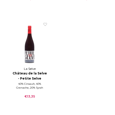
La Selve
Château de la Selve
- Petite Selve
rouge 2024
40% Cinsault, 40%
Grenache, 20% Syrah
€13,35