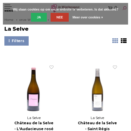
0
Wij slaan cookies op om onze website te verbeteren. Is dat akkoord?
MENU
JA
NEE
Meer over cookies »
Home
onze Wijnboeren
La Selve
La Selve
Filters
La Selve
La Selve
Château de la Selve
Château de la Selve
- L'Audacieuse rosé
- Saint Régis