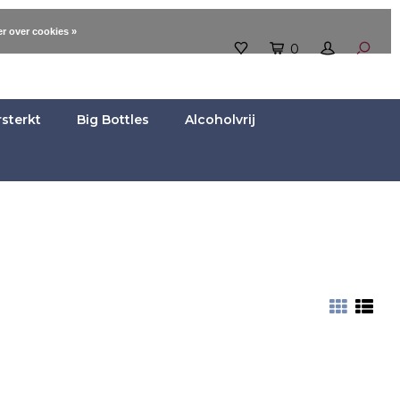
r over cookies »
0
rsterkt
Big Bottles
Alcoholvrij