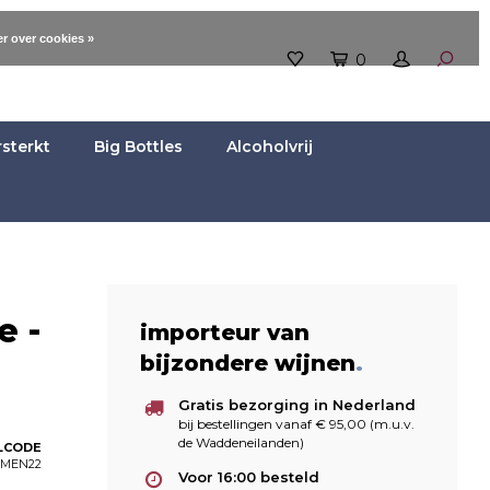
r over cookies »
0
rsterkt
Big Bottles
Alcoholvrij
e -
importeur van
bijzondere wijnen
.
Gratis bezorging in Nederland
bij bestellingen vanaf € 95,00 (m.u.v.
de Waddeneilanden)
LCODE
MEN22
Voor 16:00 besteld