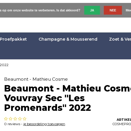
es op om onze website te verbeteren. Is dat akkoord?
JA
NEE
Mee
Proefpakket
Champagne & Mousserend
Zoet & Ve
 2022
Beaumont - Mathieu Cosme
Beaumont - Mathieu Cosm
Vouvray Sec "Les
Promenards" 2022
ARTIKE
0 reviews -
je beoordeling toevoegen
COSMEPRO